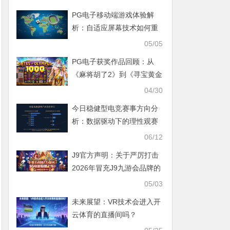
PG电子移动端游戏体验解
析：自适应屏幕技术如何重
塑手机娱乐？
05/05
PG电子获奖作品回顾：从
《麻将胡了2》到《寻宝黄金
城》的设计之道
04/30
今日稳健型电竞赛事方向分
析：数据驱动下的理性观赛
指南
06/12
J9官方声明：关于严厉打击
2026年冒充J9九游会品牌的
钓鱼网站防骗指南
05/03
未来展望：VR技术会进入开
云体育的直播间吗？