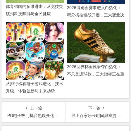
体育强国的多维进击：从竞技突
2026博览会赛事进入白热化：
破到科技赋能与全民健康
积分榜拉锯战开启，三大变量决
定出线命运
2026世界杯金靴争夺白热化：
不只是进球数，三大指标正在重
新定义射手价值
从排行榜看电子游戏进化：技术
升级、体验创新与未来趋势
上一篇
下一篇
PG电子热门机台热度变化解析：从玩家集中到趋势回落的完整逻辑（2026）
线上百家乐长时间游戏提醒机制上线：行业从“沉浸体验”走向“理性引导”
文