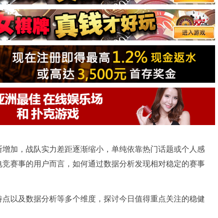
断增加，战队实力差距逐渐缩小，单纯依靠热门话题或个人感
电竞赛事的用户而言，如何通过数据分析发现相对稳定的赛事
特点以及数据分析等多个维度，探讨今日值得重点关注的稳健