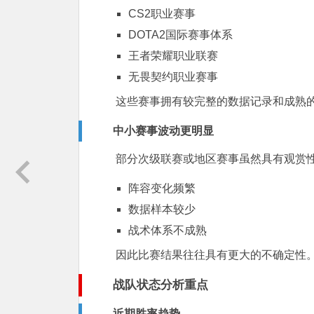
CS2职业赛事
DOTA2国际赛事体系
王者荣耀职业联赛
无畏契约职业赛事
这些赛事拥有较完整的数据记录和成熟
中小赛事波动更明显
部分次级联赛或地区赛事虽然具有观赏
阵容变化频繁
数据样本较少
战术体系不成熟
因此比赛结果往往具有更大的不确定性
战队状态分析重点
近期胜率趋势