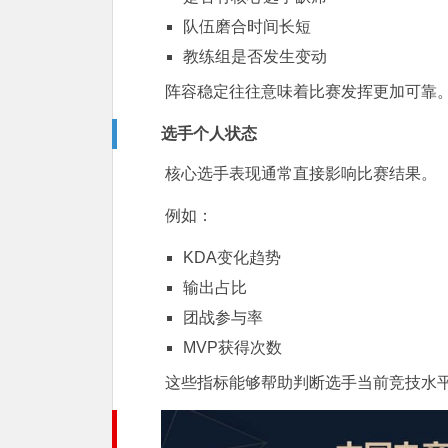
队伍磨合时间长短
教练组是否发生变动
阵容稳定往往意味着比赛发挥更加可靠
选手个人状态
核心选手表现通常直接影响比赛结果。
例如：
KDA变化趋势
输出占比
团战参与率
MVP获得次数
这些指标能够帮助判断选手当前竞技水