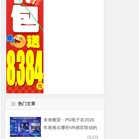
热门文章
未来瞻望：PG电子在2026
年将推出哪些VR感官联动的
电子新玩法？
05/09