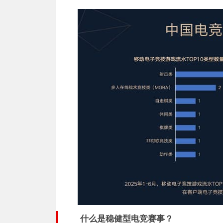
什么是稳健型电竞赛事？