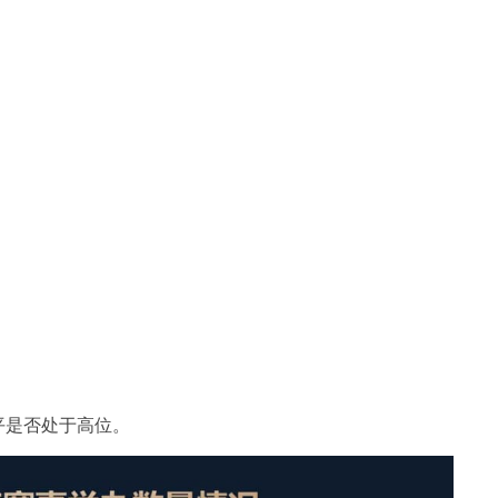
。
平是否处于高位。