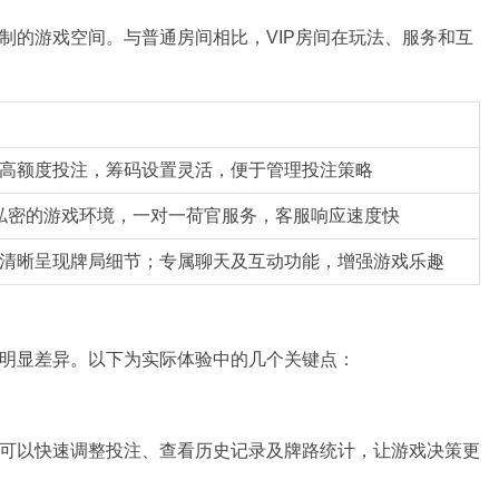
定制的游戏空间。与普通房间相比，VIP房间在玩法、服务和互
高额度投注，筹码设置灵活，便于管理投注策略
私密的游戏环境，一对一荷官服务，客服响应速度快
清晰呈现牌局细节；专属聊天及互动功能，增强游戏乐趣
在明显差异。以下为实际体验中的几个关键点：
家可以快速调整投注、查看历史记录及牌路统计，让游戏决策更