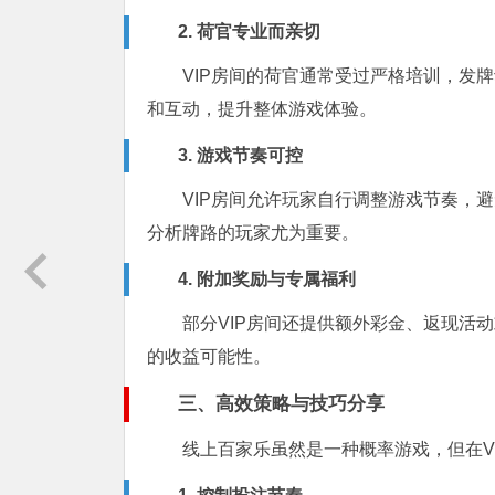
2. 荷官专业而亲切
VIP房间的荷官通常受过严格培训，发
和互动，提升整体游戏体验。
3. 游戏节奏可控
VIP房间允许玩家自行调整游戏节奏，
分析牌路的玩家尤为重要。
4. 附加奖励与专属福利
部分VIP房间还提供额外彩金、返现活
的收益可能性。
三、高效策略与技巧分享
线上百家乐虽然是一种概率游戏，但在V