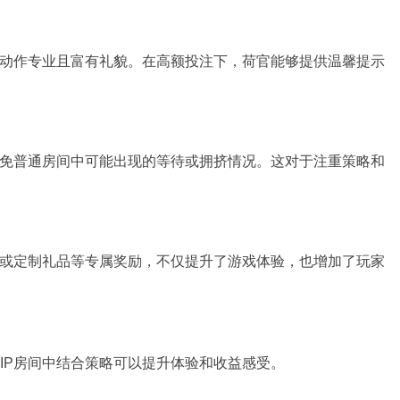
牌动作专业且富有礼貌。在高额投注下，荷官能够提供温馨提示
避免普通房间中可能出现的等待或拥挤情况。这对于注重策略和
动或定制礼品等专属奖励，不仅提升了游戏体验，也增加了玩家
IP房间中结合策略可以提升体验和收益感受。