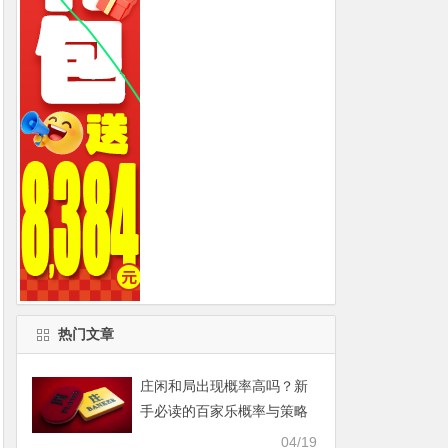
热门文章
庄闲和局出现概率高吗？新
手必读的百家乐概率与策略
解析（2026最新版）
04/19