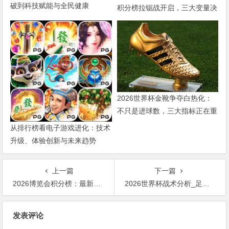
破到科技赋能与全民健康
积分榜拉锯战开启，三大变量决
定出线命运
2026世界杯金靴争夺白热化：
不只是进球数，三大指标正在重
新定义射手价值
从排行榜看电子游戏进化：技术
升级、体验创新与未来趋势
上一篇
下一篇
2026博览会积分榜：最新排名实时更新与出线形势深度分析
2026世界杯战术分析_足球阵型演变_世界杯教练博弈复盘
文
发表评论
章