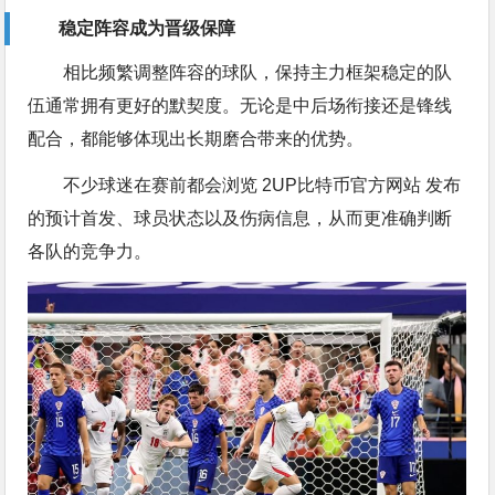
稳定阵容成为晋级保障
相比频繁调整阵容的球队，保持主力框架稳定的队
伍通常拥有更好的默契度。无论是中后场衔接还是锋线
配合，都能够体现出长期磨合带来的优势。
不少球迷在赛前都会浏览 2UP比特币官方网站 发布
的预计首发、球员状态以及伤病信息，从而更准确判断
各队的竞争力。