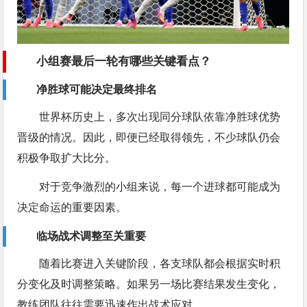
小组赛最后一轮有哪些关键看点？
净胜球可能决定最终排名
世界杯历史上，多次出现同分球队依靠净胜球优势
晋级的情况。因此，即便已经取得领先，不少球队仍会
积极争取扩大比分。
对于竞争激烈的小组来说，每一个进球都可能成为
决定命运的重要因素。
临场战术调整至关重要
随着比赛进入关键阶段，各支球队都会根据实时积
分变化及时调整策略。如果另一场比赛结果发生变化，
教练团队往往需要迅速作出战术应对。