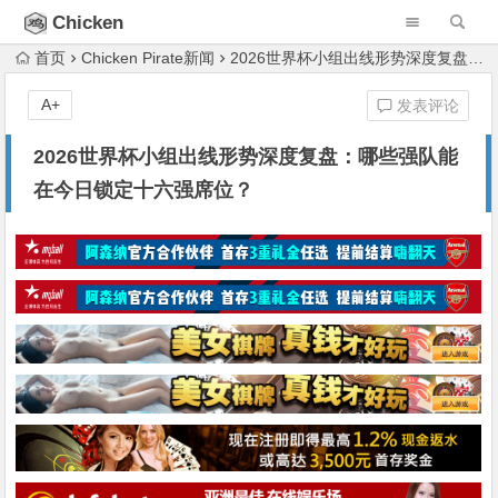
Chicken
Pirate
首页
Chicken Pirate新闻
2026世界杯小组出线形势深度复盘：哪些强队能在今日锁定十六强席位？
A+
发表评论
2026世界杯小组出线形势深度复盘：哪些强队能
在今日锁定十六强席位？