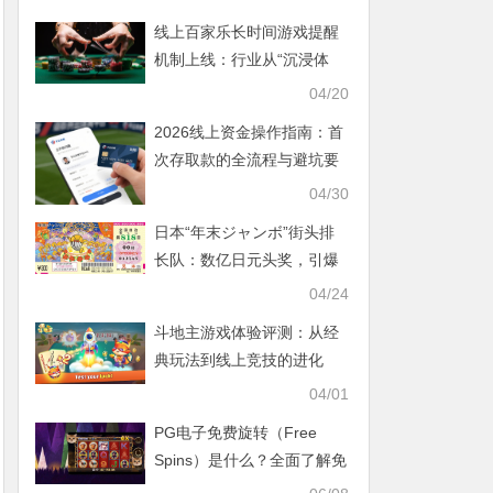
线上百家乐长时间游戏提醒
机制上线：行业从“沉浸体
验”走向“理性引导”
04/20
2026线上资金操作指南：首
次存取款的全流程与避坑要
点
04/30
日本“年末ジャンボ”街头排
长队：数亿日元头奖，引爆
岁末购彩狂潮
04/24
斗地主游戏体验评测：从经
典玩法到线上竞技的进化
04/01
PG电子免费旋转（Free
Spins）是什么？全面了解免
费游戏机制与触发方式