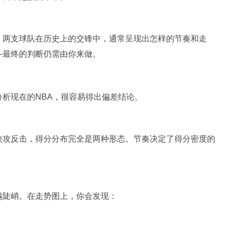
：两支球队在历史上的交锋中，通常呈现出怎样的节奏和走
—最终的判断仍需由你来做。
析现在的NBA，很容易得出偏差结论。
快攻反击，得分分布完全是两种形态。节奏决定了得分密度的
越陡峭。在走势图上，你会发现：