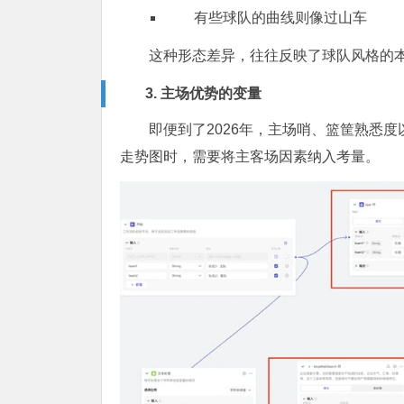
有些球队的曲线则像过山车
这种形态差异，往往反映了球队风格的
3. 主场优势的变量
即便到了2026年，主场哨、篮筐熟悉
走势图时，需要将主客场因素纳入考量。