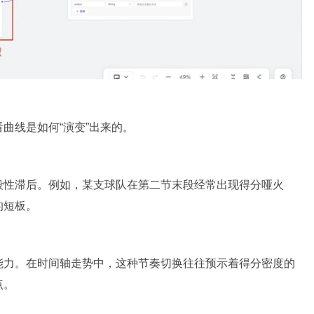
曲线是如何“演变”出来的。
段性滞后。例如，某支球队在第二节末段经常出现得分哑火
的短板。
能力。在时间轴走势中，这种节奏切换往往预示着得分密度的
点。