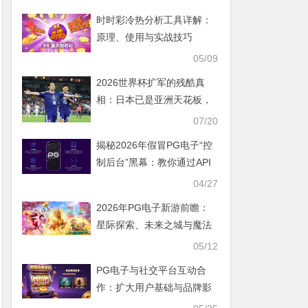
时时彩冷热分析工具详解：
原理、使用与实战技巧
05/09
2026世界杯扩军的残酷真
相：日本已是亚洲天花板，
国足的差距远不止几个名额
07/20
揭秘2026年假冒PG电子“控
制后台”黑幕：教你通过API
加载路径识别真伪，守护每
04/27
一笔注码安全
2026年PG电子新游前瞻：
星际探索、未来之城与魔法
纪元
05/12
PG电子与社交平台互动合
作：扩大用户基础与品牌影
响力