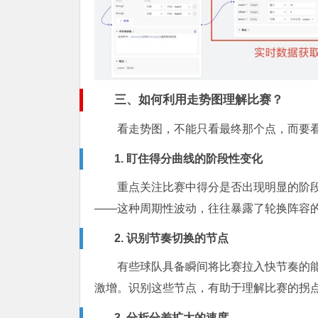
三、如何利用走势图理解比赛？
看走势图，不能只看最终那个点，而要看
1. 盯住得分曲线的阶段性变化
重点关注比赛中得分是否出现明显的阶
——这种周期性波动，往往暴露了轮换阵容
2. 识别节奏切换的节点
有些球队具备瞬间将比赛拉入快节奏的
激增。识别这些节点，有助于理解比赛的拐
3. 分析分差扩大的速度