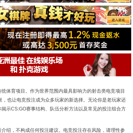
传统体育项目。作为世界范围内最具影响力的射击类电竞项目
粉丝，也让电竞投注成为众多玩家的新选择。无论你是老玩家还
揭示CS:GO赛事结构、队伍分析方法以及常见的投注组合方
析介绍，不构成任何投注建议。电竞投注存在风险，请理性参