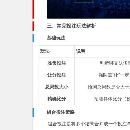
三、常见投注玩法解析
基础玩法
玩法
说明
胜负投注
判断哪支队伍
让分投注
强队需“让”一
总局数大小
预测总局数是否大于
精确比分
预测具体比分（如
组合投注策略
组合投注是将多个结果合并成一个投注