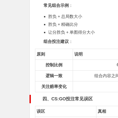
常见组合示例
：
胜负 + 总局数大小
胜负 + 精确比分
让分胜负 + 单图得分大小
组合投注建议
：
原则
说明
控制比例
逻辑一致
组合内容之
关注赔率变化
四、CS:GO投注常见误区
误区
真相