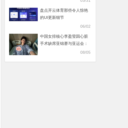
03/31
盘点开云体育那些令人惊艳
的UI更新细节
06/02
中国女排核心李盈莹因心脏
手术缺席亚锦赛与亚运会：
健康为先，期待满血归来
08/05