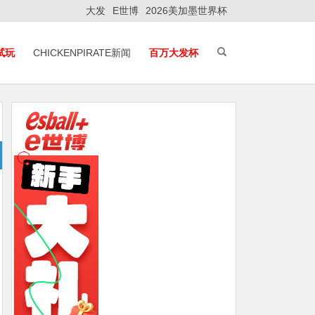
大发
E世博
2026美加墨世界杯
E试玩
CHICKENPIRATE新闻
百万大发杯