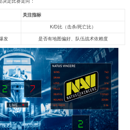
往会决定比赛走向：
关注指标
K/D比（击杀/死亡比）
爆发
是否有地图偏好、队伍战术依赖度